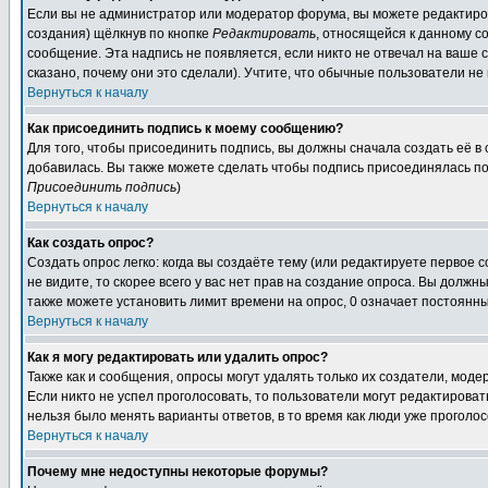
Если вы не администратор или модератор форума, вы можете редактиров
создания) щёлкнув по кнопке
Редактировать
, относящейся к данному с
сообщение. Эта надпись не появляется, если никто не отвечал на ваше
сказано, почему они это сделали). Учтите, что обычные пользователи не 
Вернуться к началу
Как присоединить подпись к моему сообщению?
Для того, чтобы присоединить подпись, вы должны сначала создать её в
добавилась. Вы также можете сделать чтобы подпись присоединялась по
Присоединить подпись
)
Вернуться к началу
Как создать опрос?
Создать опрос легко: когда вы создаёте тему (или редактируете первое 
не видите, то скорее всего у вас нет прав на создание опроса. Вы должн
также можете установить лимит времени на опрос, 0 означает постоянны
Вернуться к началу
Как я могу редактировать или удалить опрос?
Также как и сообщения, опросы могут удалять только их создатели, мод
Если никто не успел проголосовать, то пользователи могут редактироват
нельзя было менять варианты ответов, в то время как люди уже проголос
Вернуться к началу
Почему мне недоступны некоторые форумы?