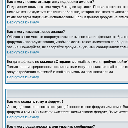
Как я могу поместить картинку под своим именем?
Под именем пользователя могут быть две картинки. Первая картинка отн
ниже может находиться картинка побольше, которая называется «аватара
какие аватары могут быть использованы. Если в данном форуме не вклю
Вернуться к началу
Как я могу изменить свое звание?
Обычно вы не можете напрямую изменить свое звание (звание отображае
форумов используют звания, чтобы показать какое количество сообще
звания. Пожалуйста, не засоряйте форум ненужными сообщениями только
Вернуться к началу
Когда я щёлкаю по ссылке «Отправить e-mail», от меня требуют войти
Только зарегистрированные пользователи могут посылать e-mail через 
злоупотребления системой e-mail анонимными пользователями.
Вернуться к началу
Как мне создать тему в форуме?
Легко, щёлкните по соответствующей кнопке в окне форума или темы. В
форума и темы (
Вы можете начинать темы в этом форуме, Вы можете 
Вернуться к началу
Как я могу редактировать или удалить сообщение?