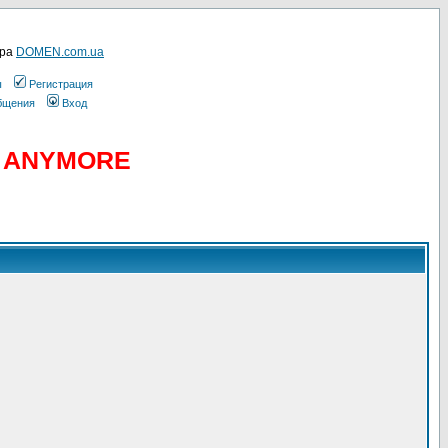
ера
DOMEN.com.ua
ы
Регистрация
общения
Вход
D ANYMORE