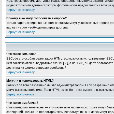
Некоторые форумы доступны только определённым пользователям или гр
модераторы или администраторы форума могут предоставить такое разр
Вернуться к началу
Почему я не могу голосовать в опросе?
Только зарегистрированные пользователи могут участвовать в опросе (чт
вас нет на это необходимых прав доступа.
Вернуться к началу
Что такое BBCode?
BBCode это особая реализация HTML, возможность использования BBCod
нём заключаются в квадратные скобки [ и ], а не < и >, он даёт польз
доступна из формы отправки сообщений.
Вернуться к началу
Могу ли я использовать HTML?
Зависит от того разрешено ли это администратором. Если разрешено его 
могут вызвать проблемы. Если HTML включён, то вы сможете выключить 
Вернуться к началу
Что такое смайлики?
Смайлики, или эмотиконы — это маленькие картинки, которые могут быть 
сообщений. Только не перестарайтесь, используя их: они легко могут с