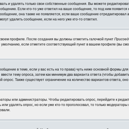
ать и удалять только свои собственные сообщения. Вы можете редактироват
ообщению. Если кто-то уже ответил на ваше сообщение, то под ним появится
 сообщение, она также не появляется, если ваше сообщение отредактировал 
могут удалить сообщение, если на него уже кто-то ответил.
 своем профиле. После создания вы должны отметить галочкой пункт
Присоед
 умолчанию, если отметите соответствующий пункт в вашем профиле (вы смо
сообщение в теме, если у вас есть на то права) чуть ниже основной формы д
ы ввести тему опроса, затем как минимум два варианта ответа (чтобы добавит
й опрос. Также существует ограничение на количество вариантов ответа, он
ераторы или администраторы. Чтобы редактировать опрос, перейдите к редакт
ь или удалять опрос, но если уже кто-то проголосовал, то только модераторы
овали.