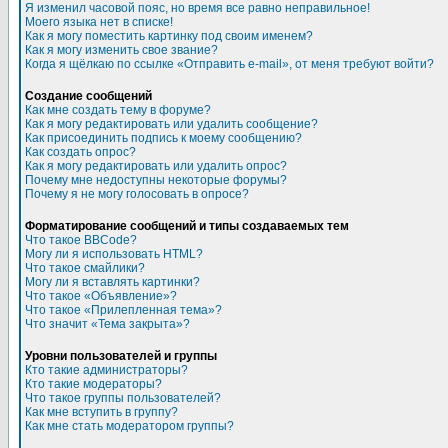
Я изменил часовой пояс, но время все равно неправильное!
Моего языка нет в списке!
Как я могу поместить картинку под своим именем?
Как я могу изменить свое звание?
Когда я щёлкаю по ссылке «Отправить e-mail», от меня требуют войти?
Создание сообщений
Как мне создать тему в форуме?
Как я могу редактировать или удалить сообщение?
Как присоединить подпись к моему сообщению?
Как создать опрос?
Как я могу редактировать или удалить опрос?
Почему мне недоступны некоторые форумы?
Почему я не могу голосовать в опросе?
Форматирование сообщений и типы создаваемых тем
Что такое BBCode?
Могу ли я использовать HTML?
Что такое смайлики?
Могу ли я вставлять картинки?
Что такое «Объявление»?
Что такое «Прилепленная тема»?
Что значит «Тема закрыта»?
Уровни пользователей и группы
Кто такие администраторы?
Кто такие модераторы?
Что такое группы пользователей?
Как мне вступить в группу?
Как мне стать модератором группы?