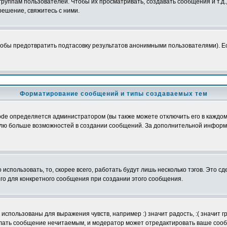
уппам пользователей. Чтобы их просматривать, создавать сообщения и т.д.
ешение, свяжитесь с ними.
обы предотвратить подтасовку результатов анонимными пользователями). Если
Форматирование сообщений и типы создаваемых тем
e определяется администратором (вы также можете отключить его в каждом 
ователю больше возможностей в создании сообщений. За дополнительной инфо
использовать, то, скорее всего, работать будут лишь несколько тэгов. Это с
его для конкретного сообщения при создании этого сообщения.
использованы для выражения чувств, например :) значит радость, :( значит 
делать сообщение нечитаемым, и модератор может отредактировать ваше сооб