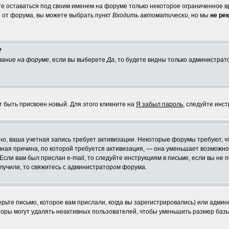
те оставаться под своим именем на форуме только некоторое ограниченное вр
о от форума, вы можете выбрать пункт
Входить автоматически
, но мы
не ре
?
вание на форуме
, если вы выберете
Да
, то будете видны только администрат
т быть присвоен новый. Для этого кликните на
Я забыл пароль
, следуйте инс
ожно, ваша учетная запись требует активизации. Некоторые форумы требуют,
лавная причина, по которой требуется активизация, — она уменьшает возмож
Если вам был прислан e-mail, то следуйте инструкциям в письме, если вы не п
олучили, то свяжитесь с администратором форума.
ьте письмо, которое вам прислали, когда вы зарегистрировались) или админ
оры могут удалять неактивных пользователей, чтобы уменьшить размер базы