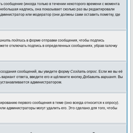
ь сообщение (иногда только в течении некоторого времени с момента
 небольшая надпись, она показывает сколько раз вы редактировали
администратор или модератор (они должны сами оставить пометку, где
инить подпись
в форме отправки сообщения, чтобы подпись
жете отключать подпись в определенных сообщениях, убрав галочку
ля создания сообщений, вы увидите форму
Создать опрос
. Если же вы её
ь вариант ответа, введите его и щёлкните кнопку
Добавить вариант
. Вы
о устанавливается администратором.
ированию первого сообщения в теме (оно всегда относится к опросу).
 или администраторы могут удалить его. Это сделано для того, чтобы