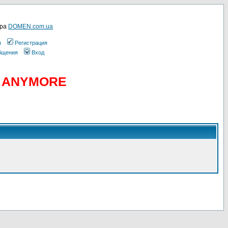
ера
DOMEN.com.ua
ы
Регистрация
общения
Вход
D ANYMORE