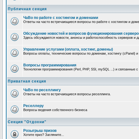
Публичная секция
ЧаВо по работе с хостингом и доменами
Ответы на часто встречающиеся вопросы по работе с хостингом и дом
Обсуждение новостей и вопросов функционирования серверо
Здесь обсуждаются новости, анонсы и работоспособность серверов и д
Управление услугами (оплата, хостинг, домены)
Вопросы оплаты, технические вопросы по доменам, хостингу (cPanel) и
Вопросы программирования
Технологии программирования (Perl, PHP, SSI, mySQL ...) и связанные 
Приватная секция
ЧаВо по реселлингу
Ответы на часто встречающиеся вопросы реселлинга.
Реселлеру
Вопросы ведения собственного бизнеса
Секция "Отдохни"
Розыгрыш призов
Хотите приз? Загляните...