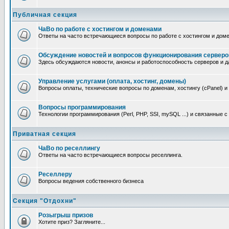
Публичная секция
ЧаВо по работе с хостингом и доменами
Ответы на часто встречающиеся вопросы по работе с хостингом и дом
Обсуждение новостей и вопросов функционирования серверо
Здесь обсуждаются новости, анонсы и работоспособность серверов и д
Управление услугами (оплата, хостинг, домены)
Вопросы оплаты, технические вопросы по доменам, хостингу (cPanel) и
Вопросы программирования
Технологии программирования (Perl, PHP, SSI, mySQL ...) и связанные 
Приватная секция
ЧаВо по реселлингу
Ответы на часто встречающиеся вопросы реселлинга.
Реселлеру
Вопросы ведения собственного бизнеса
Секция "Отдохни"
Розыгрыш призов
Хотите приз? Загляните...