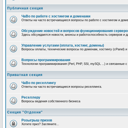
Публичная секция
ЧаВо по работе с хостингом и доменами
Ответы на часто встречающиеся вопросы по работе с хостингом и дом
Обсуждение новостей и вопросов функционирования серверо
Здесь обсуждаются новости, анонсы и работоспособность серверов и д
Управление услугами (оплата, хостинг, домены)
Вопросы оплаты, технические вопросы по доменам, хостингу (cPanel) и
Вопросы программирования
Технологии программирования (Perl, PHP, SSI, mySQL ...) и связанные 
Приватная секция
ЧаВо по реселлингу
Ответы на часто встречающиеся вопросы реселлинга.
Реселлеру
Вопросы ведения собственного бизнеса
Секция "Отдохни"
Розыгрыш призов
Хотите приз? Загляните...