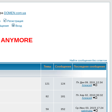
ера
DOMEN.com.ua
ы
Регистрация
общения
Вход
D ANYMORE
Найти сообщения без ответов
Темы
Сообщения
Последнее сообщение
Пт Дек 09, 2011 12:34
121
124
Алексей
Пт Апр 02, 2010 00:32
82
181
Алексей
Ср Июн 03, 2015 17:24
59
352
sabrinaka