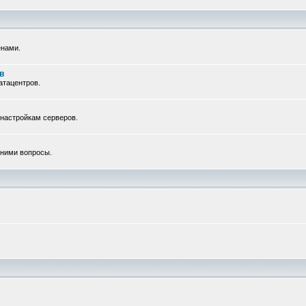
енами.
в
атацентров.
 настройкам серверов.
с ними вопросы.