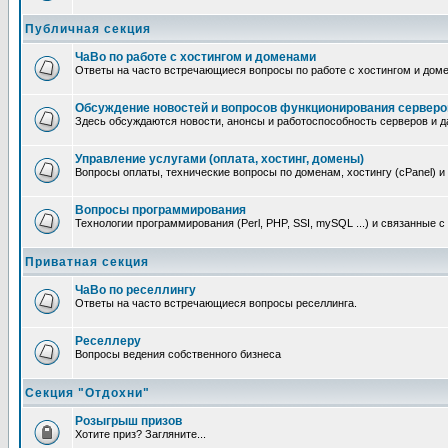
Публичная секция
ЧаВо по работе с хостингом и доменами
Ответы на часто встречающиеся вопросы по работе с хостингом и дом
Обсуждение новостей и вопросов функционирования серверо
Здесь обсуждаются новости, анонсы и работоспособность серверов и д
Управление услугами (оплата, хостинг, домены)
Вопросы оплаты, технические вопросы по доменам, хостингу (cPanel) и
Вопросы программирования
Технологии программирования (Perl, PHP, SSI, mySQL ...) и связанные 
Приватная секция
ЧаВо по реселлингу
Ответы на часто встречающиеся вопросы реселлинга.
Реселлеру
Вопросы ведения собственного бизнеса
Секция "Отдохни"
Розыгрыш призов
Хотите приз? Загляните...