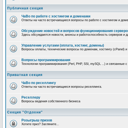
Публичная секция
ЧаВо по работе с хостингом и доменами
Ответы на часто встречающиеся вопросы по работе с хостингом и дом
Обсуждение новостей и вопросов функционирования серверо
Здесь обсуждаются новости, анонсы и работоспособность серверов и д
Управление услугами (оплата, хостинг, домены)
Вопросы оплаты, технические вопросы по доменам, хостингу (cPanel) и
Вопросы программирования
Технологии программирования (Perl, PHP, SSI, mySQL ...) и связанные 
Приватная секция
ЧаВо по реселлингу
Ответы на часто встречающиеся вопросы реселлинга.
Реселлеру
Вопросы ведения собственного бизнеса
Секция "Отдохни"
Розыгрыш призов
Хотите приз? Загляните...