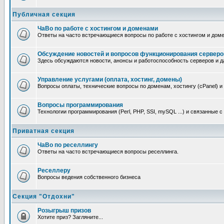
Публичная секция
ЧаВо по работе с хостингом и доменами
Ответы на часто встречающиеся вопросы по работе с хостингом и дом
Обсуждение новостей и вопросов функционирования серверо
Здесь обсуждаются новости, анонсы и работоспособность серверов и д
Управление услугами (оплата, хостинг, домены)
Вопросы оплаты, технические вопросы по доменам, хостингу (cPanel) и
Вопросы программирования
Технологии программирования (Perl, PHP, SSI, mySQL ...) и связанные 
Приватная секция
ЧаВо по реселлингу
Ответы на часто встречающиеся вопросы реселлинга.
Реселлеру
Вопросы ведения собственного бизнеса
Секция "Отдохни"
Розыгрыш призов
Хотите приз? Загляните...