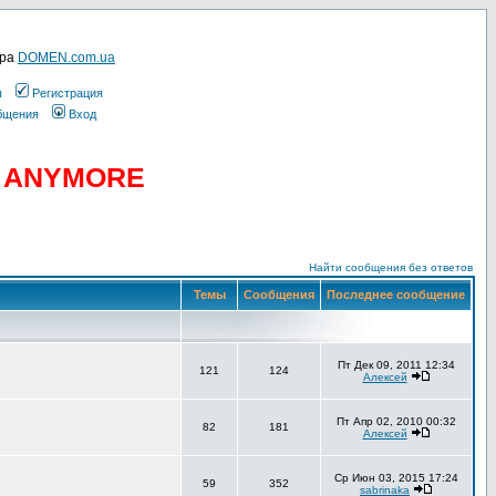
ера
DOMEN.com.ua
ы
Регистрация
общения
Вход
D ANYMORE
Найти сообщения без ответов
Темы
Сообщения
Последнее сообщение
Пт Дек 09, 2011 12:34
121
124
Алексей
Пт Апр 02, 2010 00:32
82
181
Алексей
Ср Июн 03, 2015 17:24
59
352
sabrinaka