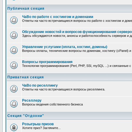
Публичная секция
ЧаВо по работе с хостингом и доменами
Ответы на часто встречающиеся вопросы по работе с хостингом и дом
Обсуждение новостей и вопросов функционирования серверо
Здесь обсуждаются новости, анонсы и работоспособность серверов и д
Управление услугами (оплата, хостинг, домены)
Вопросы оплаты, технические вопросы по доменам, хостингу (cPanel) и
Вопросы программирования
Технологии программирования (Perl, PHP, SSI, mySQL ...) и связанные 
Приватная секция
ЧаВо по реселлингу
Ответы на часто встречающиеся вопросы реселлинга.
Реселлеру
Вопросы ведения собственного бизнеса
Секция "Отдохни"
Розыгрыш призов
Хотите приз? Загляните...