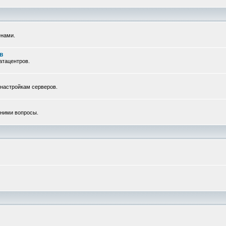
енами.
в
атацентров.
 настройкам серверов.
с ними вопросы.