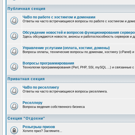
Публичная секция
ЧаВо по работе с хостингом и доменами
Ответы на часто встречающиеся вопросы по работе с хостингом и дом
Обсуждение новостей и вопросов функционирования серверо
Здесь обсуждаются новости, анонсы и работоспособность серверов и д
Управление услугами (оплата, хостинг, домены)
Вопросы оплаты, технические вопросы по доменам, хостингу (cPanel) и
Вопросы программирования
Технологии программирования (Perl, PHP, SSI, mySQL ...) и связанные 
Приватная секция
ЧаВо по реселлингу
Ответы на часто встречающиеся вопросы реселлинга.
Реселлеру
Вопросы ведения собственного бизнеса
Секция "Отдохни"
Розыгрыш призов
Хотите приз? Загляните...