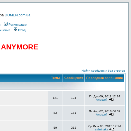
ера
DOMEN.com.ua
ы
Регистрация
общения
Вход
D ANYMORE
Найти сообщения без ответов
Темы
Сообщения
Последнее сообщение
Пт Дек 09, 2011 12:34
121
124
Алексей
Пт Апр 02, 2010 00:32
82
181
Алексей
Ср Июн 03, 2015 17:24
59
352
sabrinaka