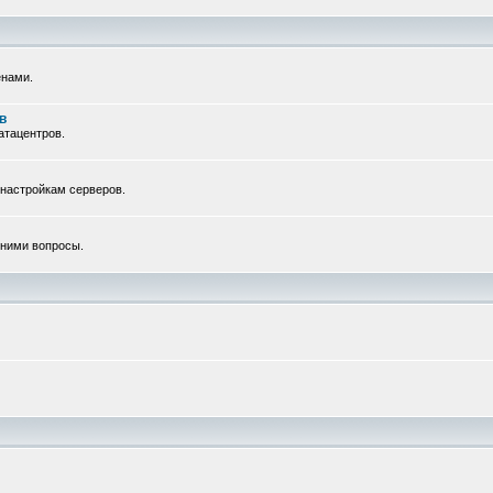
енами.
в
атацентров.
 настройкам серверов.
с ними вопросы.