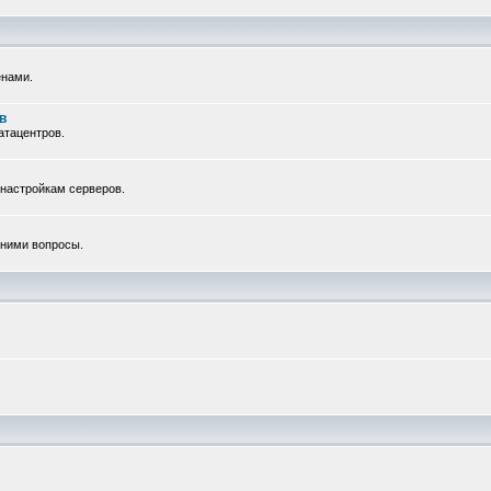
енами.
в
атацентров.
 настройкам серверов.
с ними вопросы.