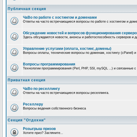
Публичная секция
ЧаВо по работе с хостингом и доменами
Ответы на часто встречающиеся вопросы по работе с хостингом и дом
Обсуждение новостей и вопросов функционирования серверо
Здесь обсуждаются новости, анонсы и работоспособность серверов и д
Управление услугами (оплата, хостинг, домены)
Вопросы оплаты, технические вопросы по доменам, хостингу (cPanel) и
Вопросы программирования
Технологии программирования (Perl, PHP, SSI, mySQL ...) и связанные 
Приватная секция
ЧаВо по реселлингу
Ответы на часто встречающиеся вопросы реселлинга.
Реселлеру
Вопросы ведения собственного бизнеса
Секция "Отдохни"
Розыгрыш призов
Хотите приз? Загляните...