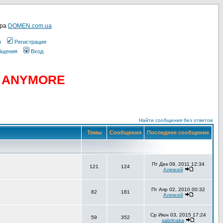
ера
DOMEN.com.ua
ы
Регистрация
общения
Вход
D ANYMORE
Найти сообщения без ответов
Темы
Сообщения
Последнее сообщение
Пт Дек 09, 2011 12:34
121
124
Алексей
Пт Апр 02, 2010 00:32
82
181
Алексей
Ср Июн 03, 2015 17:24
59
352
sabrinaka