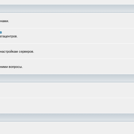
енами.
в
атацентров.
 настройкам серверов.
с ними вопросы.