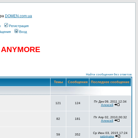
ера
DOMEN.com.ua
ы
Регистрация
общения
Вход
D ANYMORE
Найти сообщения без ответов
Темы
Сообщения
Последнее сообщение
Пт Дек 09, 2011 12:34
121
124
Алексей
Пт Апр 02, 2010 00:32
82
181
Алексей
Ср Июн 03, 2015 17:24
59
352
sabrinaka