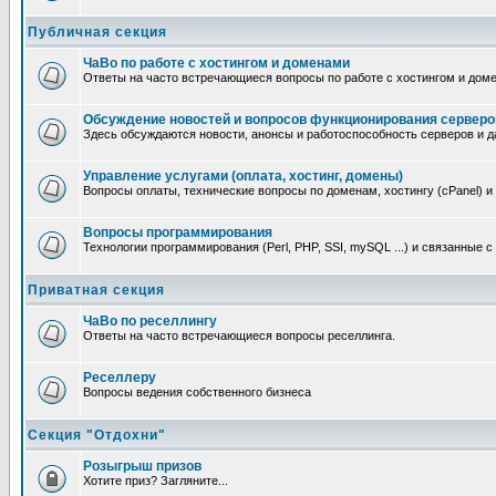
Публичная секция
ЧаВо по работе с хостингом и доменами
Ответы на часто встречающиеся вопросы по работе с хостингом и дом
Обсуждение новостей и вопросов функционирования серверо
Здесь обсуждаются новости, анонсы и работоспособность серверов и д
Управление услугами (оплата, хостинг, домены)
Вопросы оплаты, технические вопросы по доменам, хостингу (cPanel) и
Вопросы программирования
Технологии программирования (Perl, PHP, SSI, mySQL ...) и связанные 
Приватная секция
ЧаВо по реселлингу
Ответы на часто встречающиеся вопросы реселлинга.
Реселлеру
Вопросы ведения собственного бизнеса
Секция "Отдохни"
Розыгрыш призов
Хотите приз? Загляните...