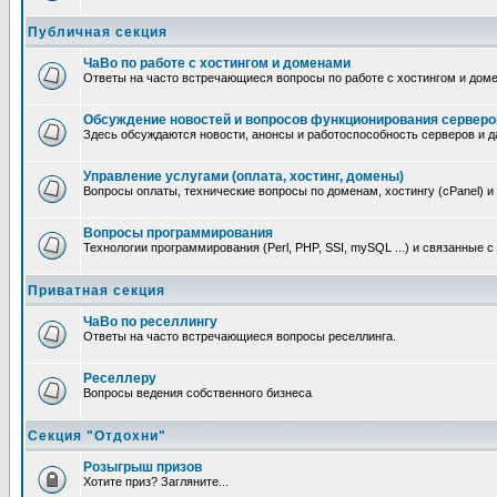
Публичная секция
ЧаВо по работе с хостингом и доменами
Ответы на часто встречающиеся вопросы по работе с хостингом и дом
Обсуждение новостей и вопросов функционирования серверо
Здесь обсуждаются новости, анонсы и работоспособность серверов и д
Управление услугами (оплата, хостинг, домены)
Вопросы оплаты, технические вопросы по доменам, хостингу (cPanel) и
Вопросы программирования
Технологии программирования (Perl, PHP, SSI, mySQL ...) и связанные 
Приватная секция
ЧаВо по реселлингу
Ответы на часто встречающиеся вопросы реселлинга.
Реселлеру
Вопросы ведения собственного бизнеса
Секция "Отдохни"
Розыгрыш призов
Хотите приз? Загляните...