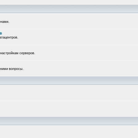
енами.
в
атацентров.
 настройкам серверов.
с ними вопросы.