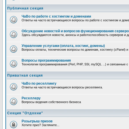
Публичная секция
ЧаВо по работе с хостингом и доменами
Ответы на часто встречающиеся вопросы по работе с хостингом и дом
Обсуждение новостей и вопросов функционирования серверо
Здесь обсуждаются новости, анонсы и работоспособность серверов и д
Управление услугами (оплата, хостинг, домены)
Вопросы оплаты, технические вопросы по доменам, хостингу (cPanel) и
Вопросы программирования
Технологии программирования (Perl, PHP, SSI, mySQL ...) и связанные 
Приватная секция
ЧаВо по реселлингу
Ответы на часто встречающиеся вопросы реселлинга.
Реселлеру
Вопросы ведения собственного бизнеса
Секция "Отдохни"
Розыгрыш призов
Хотите приз? Загляните...