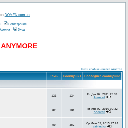
ера
DOMEN.com.ua
ы
Регистрация
общения
Вход
D ANYMORE
Найти сообщения без ответов
Темы
Сообщения
Последнее сообщение
Пт Дек 09, 2011 12:34
121
124
Алексей
Пт Апр 02, 2010 00:32
82
181
Алексей
Ср Июн 03, 2015 17:24
59
352
sabrinaka