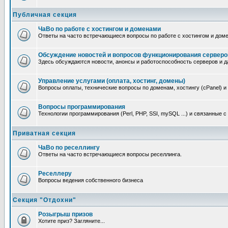
Публичная секция
ЧаВо по работе с хостингом и доменами
Ответы на часто встречающиеся вопросы по работе с хостингом и дом
Обсуждение новостей и вопросов функционирования серверо
Здесь обсуждаются новости, анонсы и работоспособность серверов и д
Управление услугами (оплата, хостинг, домены)
Вопросы оплаты, технические вопросы по доменам, хостингу (cPanel) и
Вопросы программирования
Технологии программирования (Perl, PHP, SSI, mySQL ...) и связанные 
Приватная секция
ЧаВо по реселлингу
Ответы на часто встречающиеся вопросы реселлинга.
Реселлеру
Вопросы ведения собственного бизнеса
Секция "Отдохни"
Розыгрыш призов
Хотите приз? Загляните...