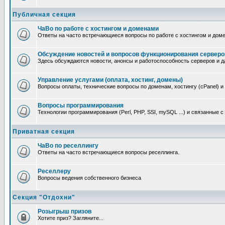
Публичная секция
ЧаВо по работе с хостингом и доменами
Ответы на часто встречающиеся вопросы по работе с хостингом и дом
Обсуждение новостей и вопросов функционирования серверо
Здесь обсуждаются новости, анонсы и работоспособность серверов и д
Управление услугами (оплата, хостинг, домены)
Вопросы оплаты, технические вопросы по доменам, хостингу (cPanel) и
Вопросы программирования
Технологии программирования (Perl, PHP, SSI, mySQL ...) и связанные 
Приватная секция
ЧаВо по реселлингу
Ответы на часто встречающиеся вопросы реселлинга.
Реселлеру
Вопросы ведения собственного бизнеса
Секция "Отдохни"
Розыгрыш призов
Хотите приз? Загляните...