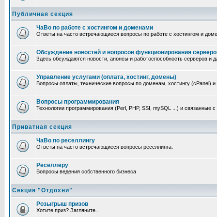
Публичная секция
ЧаВо по работе с хостингом и доменами
Ответы на часто встречающиеся вопросы по работе с хостингом и дом
Обсуждение новостей и вопросов функционирования серверо
Здесь обсуждаются новости, анонсы и работоспособность серверов и д
Управление услугами (оплата, хостинг, домены)
Вопросы оплаты, технические вопросы по доменам, хостингу (cPanel) и
Вопросы программирования
Технологии программирования (Perl, PHP, SSI, mySQL ...) и связанные 
Приватная секция
ЧаВо по реселлингу
Ответы на часто встречающиеся вопросы реселлинга.
Реселлеру
Вопросы ведения собственного бизнеса
Секция "Отдохни"
Розыгрыш призов
Хотите приз? Загляните...