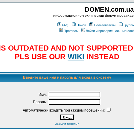
DOMEN.com.ua
информационно-технический форум провайд
FAQ
Поиск
Пользователи
Групп
Профиль
Войти и проверить личные со
E IS OUTDATED AND NOT SUPPORTE
PLS USE OUR
WIKI
INSTEAD
Введите ваше имя и пароль для входа в систему
Имя:
Пароль:
Автоматически входить при каждом посещении:
Забыли пароль?