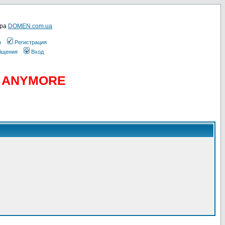
ера
DOMEN.com.ua
ы
Регистрация
общения
Вход
D ANYMORE