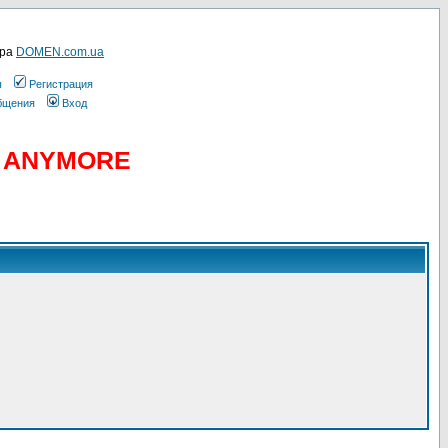
ера
DOMEN.com.ua
ы
Регистрация
общения
Вход
D ANYMORE