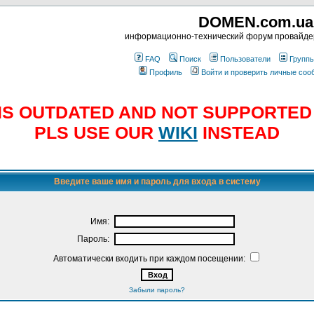
DOMEN.com.ua
информационно-технический форум провайд
FAQ
Поиск
Пользователи
Групп
Профиль
Войти и проверить личные со
E IS OUTDATED AND NOT SUPPORTE
PLS USE OUR
WIKI
INSTEAD
Введите ваше имя и пароль для входа в систему
Имя:
Пароль:
Автоматически входить при каждом посещении:
Забыли пароль?