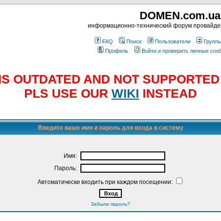
DOMEN.com.ua
информационно-технический форум провайд
FAQ
Поиск
Пользователи
Групп
Профиль
Войти и проверить личные со
E IS OUTDATED AND NOT SUPPORTE
PLS USE OUR
WIKI
INSTEAD
Введите ваше имя и пароль для входа в систему
Имя:
Пароль:
Автоматически входить при каждом посещении:
Забыли пароль?