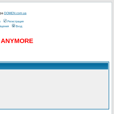
ера
DOMEN.com.ua
ы
Регистрация
общения
Вход
D ANYMORE