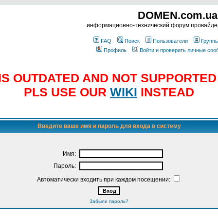
DOMEN.com.ua
информационно-технический форум провайд
FAQ
Поиск
Пользователи
Групп
Профиль
Войти и проверить личные со
E IS OUTDATED AND NOT SUPPORTE
PLS USE OUR
WIKI
INSTEAD
Введите ваше имя и пароль для входа в систему
Имя:
Пароль:
Автоматически входить при каждом посещении:
Забыли пароль?