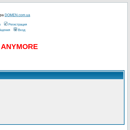
ера
DOMEN.com.ua
ы
Регистрация
общения
Вход
D ANYMORE