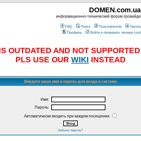
DOMEN.com.ua
информационно-технический форум провайд
FAQ
Поиск
Пользователи
Групп
Профиль
Войти и проверить личные со
E IS OUTDATED AND NOT SUPPORTE
PLS USE OUR
WIKI
INSTEAD
Введите ваше имя и пароль для входа в систему
Имя:
Пароль:
Автоматически входить при каждом посещении:
Забыли пароль?