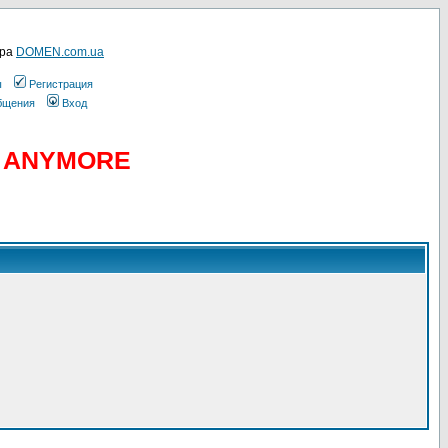
ера
DOMEN.com.ua
ы
Регистрация
общения
Вход
D ANYMORE