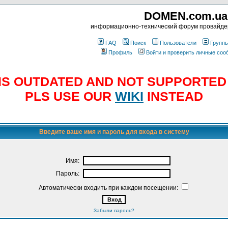
DOMEN.com.ua
информационно-технический форум провайд
FAQ
Поиск
Пользователи
Групп
Профиль
Войти и проверить личные со
E IS OUTDATED AND NOT SUPPORTE
PLS USE OUR
WIKI
INSTEAD
Введите ваше имя и пароль для входа в систему
Имя:
Пароль:
Автоматически входить при каждом посещении:
Забыли пароль?