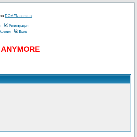
ера
DOMEN.com.ua
ы
Регистрация
общения
Вход
D ANYMORE