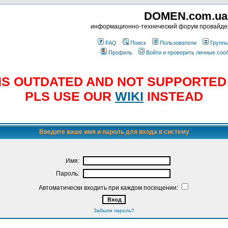
DOMEN.com.ua
информационно-технический форум провайд
FAQ
Поиск
Пользователи
Групп
Профиль
Войти и проверить личные со
E IS OUTDATED AND NOT SUPPORTE
PLS USE OUR
WIKI
INSTEAD
Введите ваше имя и пароль для входа в систему
Имя:
Пароль:
Автоматически входить при каждом посещении:
Забыли пароль?