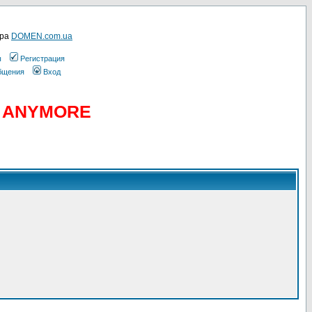
ера
DOMEN.com.ua
ы
Регистрация
общения
Вход
D ANYMORE