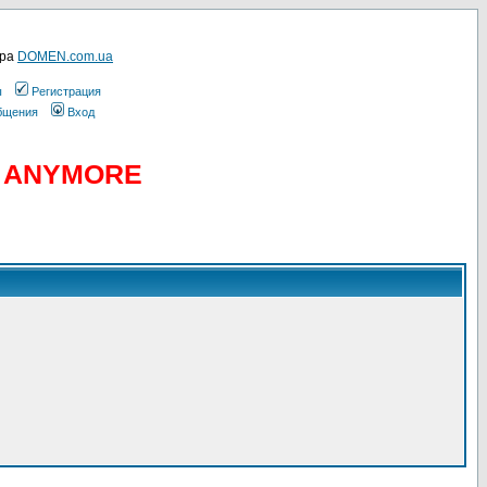
ера
DOMEN.com.ua
ы
Регистрация
общения
Вход
D ANYMORE