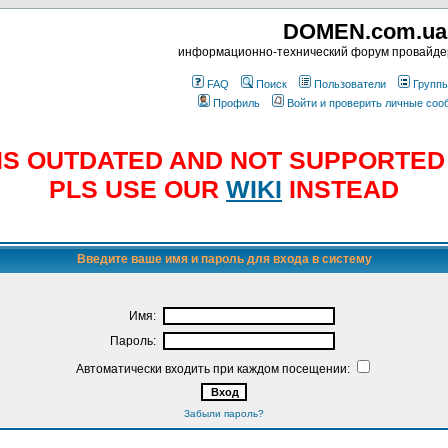
DOMEN.com.ua
информационно-технический форум провайд
FAQ
Поиск
Пользователи
Групп
Профиль
Войти и проверить личные со
E IS OUTDATED AND NOT SUPPORTE
PLS USE OUR
WIKI
INSTEAD
Введите ваше имя и пароль для входа в систему
Имя:
Пароль:
Автоматически входить при каждом посещении:
Забыли пароль?