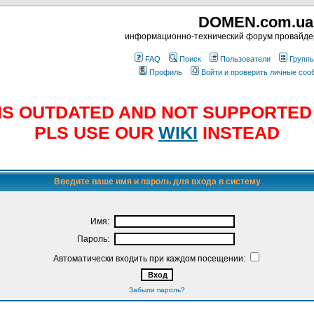
DOMEN.com.ua
информационно-технический форум провайд
FAQ
Поиск
Пользователи
Групп
Профиль
Войти и проверить личные со
E IS OUTDATED AND NOT SUPPORTE
PLS USE OUR
WIKI
INSTEAD
Введите ваше имя и пароль для входа в систему
Имя:
Пароль:
Автоматически входить при каждом посещении:
Забыли пароль?