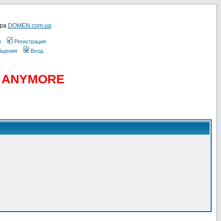
ера
DOMEN.com.ua
ы
Регистрация
общения
Вход
D ANYMORE