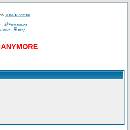
ера
DOMEN.com.ua
ы
Регистрация
общения
Вход
D ANYMORE