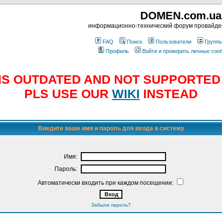
DOMEN.com.ua
информационно-технический форум провайд
FAQ
Поиск
Пользователи
Групп
Профиль
Войти и проверить личные со
E IS OUTDATED AND NOT SUPPORTE
PLS USE OUR
WIKI
INSTEAD
Введите ваше имя и пароль для входа в систему
Имя:
Пароль:
Автоматически входить при каждом посещении:
Забыли пароль?