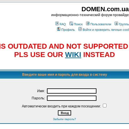
DOMEN.com.ua
информационно-технический форум провайд
FAQ
Поиск
Пользователи
Групп
Профиль
Войти и проверить личные со
E IS OUTDATED AND NOT SUPPORTE
PLS USE OUR
WIKI
INSTEAD
Введите ваше имя и пароль для входа в систему
Имя:
Пароль:
Автоматически входить при каждом посещении:
Забыли пароль?