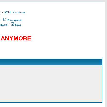
ера
DOMEN.com.ua
ы
Регистрация
общения
Вход
D ANYMORE