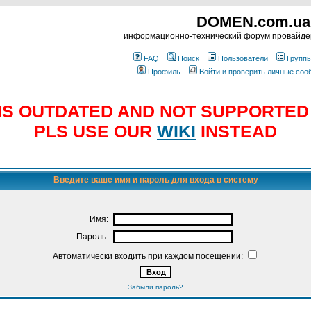
DOMEN.com.ua
информационно-технический форум провайд
FAQ
Поиск
Пользователи
Групп
Профиль
Войти и проверить личные со
E IS OUTDATED AND NOT SUPPORTE
PLS USE OUR
WIKI
INSTEAD
Введите ваше имя и пароль для входа в систему
Имя:
Пароль:
Автоматически входить при каждом посещении:
Забыли пароль?