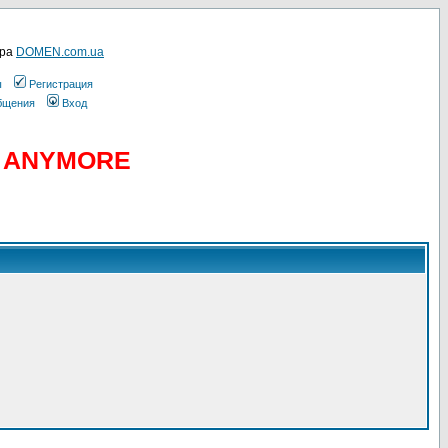
ера
DOMEN.com.ua
ы
Регистрация
общения
Вход
D ANYMORE