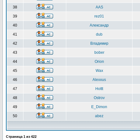
38
AAS
39
rez01
40
Александр
41
dub
42
Владимир
43
bober
44
Orion
45
Wax
46
Alexxus
47
Hottt
48
Ostrov
49
E_Dimon
50
abez
Страница
1
из
422