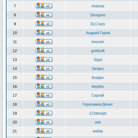
7
Andrew
8
Designer
9
Dj.Crazy
10
Андрей Гуров
11
imonah
12
goldsoft
13
Sigol
14
Sergey
15
Богдан
16
klepton
17
Сергей
18
Герасимов Денис
19
123design
20
avk
21
webta