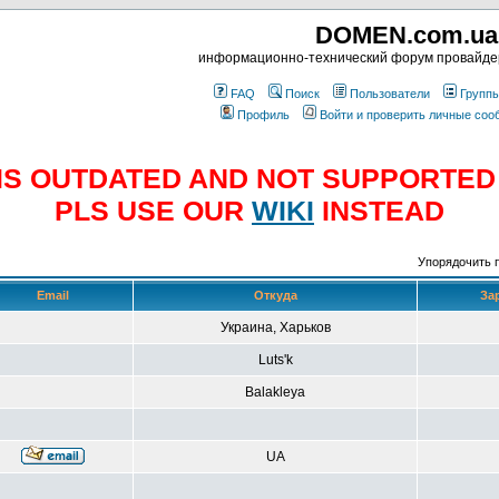
DOMEN.com.ua
информационно-технический форум провайд
FAQ
Поиск
Пользователи
Групп
Профиль
Войти и проверить личные со
E IS OUTDATED AND NOT SUPPORTE
PLS USE OUR
WIKI
INSTEAD
Упорядочить 
Email
Откуда
За
Украина, Харьков
Luts'k
Balakleya
UA