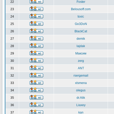
22
Foster
23
Belousoff.com
24
toxic
25
Go3DoN
26
BlackCat
27
demik
28
lajdak
29
Максим
30
zerg
31
ANT
32
rsergemail
33
xlsmena
34
olegus
35
dr.Alik
36
Liaxey
37
kan