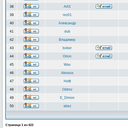
38
AAS
39
rez01
40
Александр
41
dub
42
Владимир
43
bober
44
Orion
45
Wax
46
Alexxus
47
Hottt
48
Ostrov
49
E_Dimon
50
abez
Страница
1
из
422