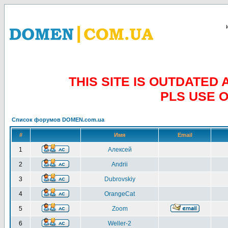
THIS SITE IS OUTDATE
PLS USE 
Список форумов DOMEN.com.ua
#
Имя
Email
1
Алексей
2
Andrii
3
Dubrovskiy
4
OrangeCat
5
Zoom
6
Weller-2