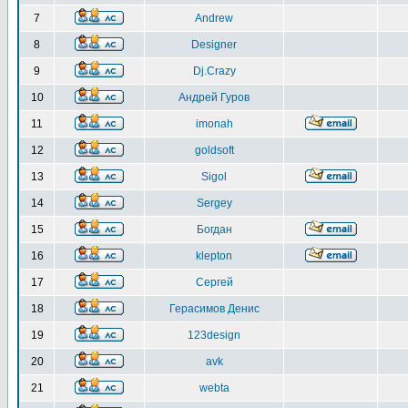
7
Andrew
8
Designer
9
Dj.Crazy
10
Андрей Гуров
11
imonah
12
goldsoft
13
Sigol
14
Sergey
15
Богдан
16
klepton
17
Сергей
18
Герасимов Денис
19
123design
20
avk
21
webta