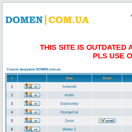
THIS SITE IS OUTDATE
PLS USE 
Список форумов DOMEN.com.ua
#
Имя
Email
1
Алексей
2
Andrii
3
Dubrovskiy
4
OrangeCat
5
Zoom
6
Weller-2