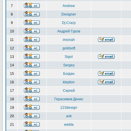
7
Andrew
8
Designer
9
Dj.Crazy
10
Андрей Гуров
11
imonah
12
goldsoft
13
Sigol
14
Sergey
15
Богдан
16
klepton
17
Сергей
18
Герасимов Денис
19
123design
20
avk
21
webta