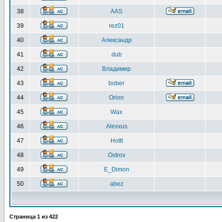
38
AAS
39
rez01
40
Александр
41
dub
42
Владимир
43
bober
44
Orion
45
Wax
46
Alexxus
47
Hottt
48
Ostrov
49
E_Dimon
50
abez
Страница
1
из
422