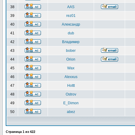
38
AAS
39
rez01
40
Александр
41
dub
42
Владимир
43
bober
44
Orion
45
Wax
46
Alexxus
47
Hottt
48
Ostrov
49
E_Dimon
50
abez
Страница
1
из
422