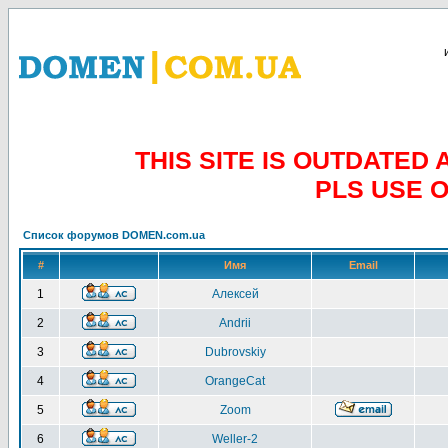
THIS SITE IS OUTDATE
PLS USE 
Список форумов DOMEN.com.ua
#
Имя
Email
1
Алексей
2
Andrii
3
Dubrovskiy
4
OrangeCat
5
Zoom
6
Weller-2