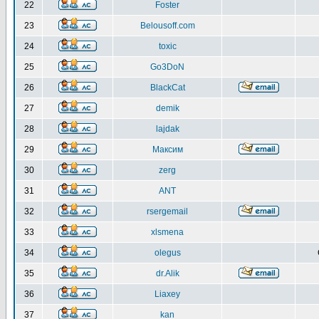
22
Foster
23
Belousoff.com
24
toxic
25
Go3DoN
26
BlackCat
27
demik
28
lajdak
29
Максим
30
zerg
31
ANT
32
rsergemail
33
xlsmena
34
olegus
35
dr.Alik
36
Liaxey
37
kan