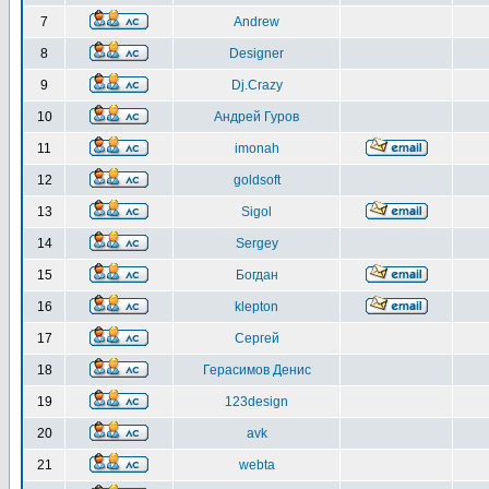
7
Andrew
8
Designer
9
Dj.Crazy
10
Андрей Гуров
11
imonah
12
goldsoft
13
Sigol
14
Sergey
15
Богдан
16
klepton
17
Сергей
18
Герасимов Денис
19
123design
20
avk
21
webta