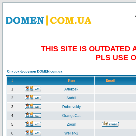
THIS SITE IS OUTDATE
PLS USE 
Список форумов DOMEN.com.ua
#
Имя
Email
1
Алексей
2
Andrii
3
Dubrovskiy
4
OrangeCat
5
Zoom
6
Weller-2