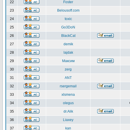
22
Foster
23
Belousoff.com
24
toxic
25
Go3DoN
26
BlackCat
27
demik
28
lajdak
29
Максим
30
zerg
31
ANT
32
rsergemail
33
xlsmena
34
olegus
35
dr.Alik
36
Liaxey
37
kan