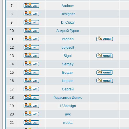
7
Andrew
8
Designer
9
Dj.Crazy
10
Андрей Гуров
11
imonah
12
goldsoft
13
Sigol
14
Sergey
15
Богдан
16
klepton
17
Сергей
18
Герасимов Денис
19
123design
20
avk
21
webta