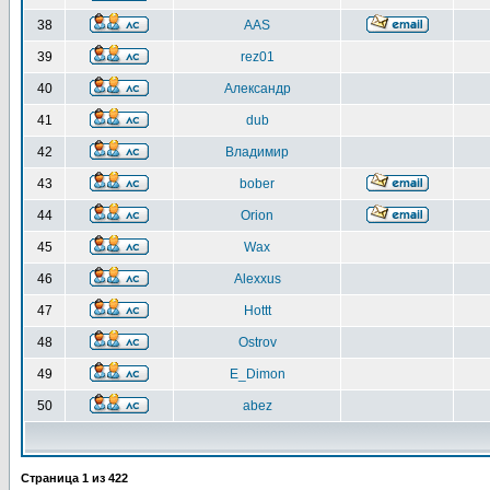
38
AAS
39
rez01
40
Александр
41
dub
42
Владимир
43
bober
44
Orion
45
Wax
46
Alexxus
47
Hottt
48
Ostrov
49
E_Dimon
50
abez
Страница
1
из
422