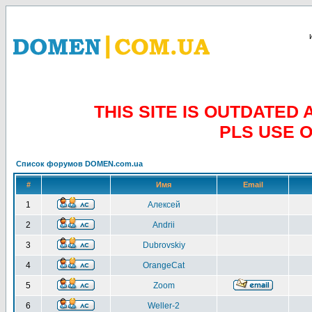
THIS SITE IS OUTDATE
PLS USE 
Список форумов DOMEN.com.ua
#
Имя
Email
1
Алексей
2
Andrii
3
Dubrovskiy
4
OrangeCat
5
Zoom
6
Weller-2