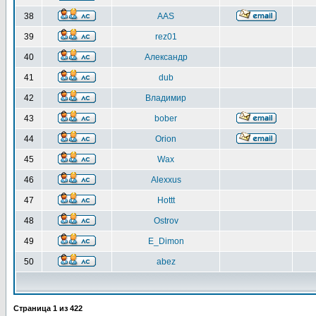
38
AAS
39
rez01
40
Александр
41
dub
42
Владимир
43
bober
44
Orion
45
Wax
46
Alexxus
47
Hottt
48
Ostrov
49
E_Dimon
50
abez
Страница
1
из
422