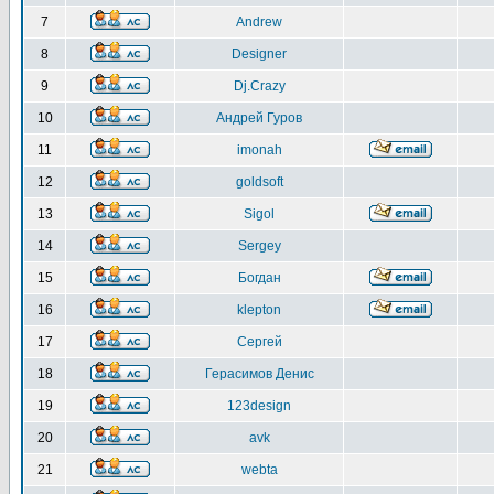
7
Andrew
8
Designer
9
Dj.Crazy
10
Андрей Гуров
11
imonah
12
goldsoft
13
Sigol
14
Sergey
15
Богдан
16
klepton
17
Сергей
18
Герасимов Денис
19
123design
20
avk
21
webta