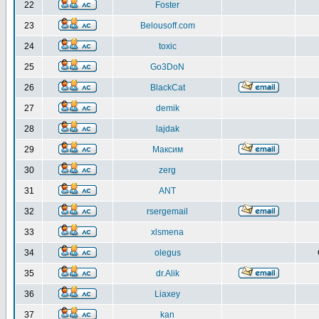
22
Foster
23
Belousoff.com
24
toxic
25
Go3DoN
26
BlackCat
27
demik
28
lajdak
29
Максим
30
zerg
31
ANT
32
rsergemail
33
xlsmena
34
olegus
35
dr.Alik
36
Liaxey
37
kan