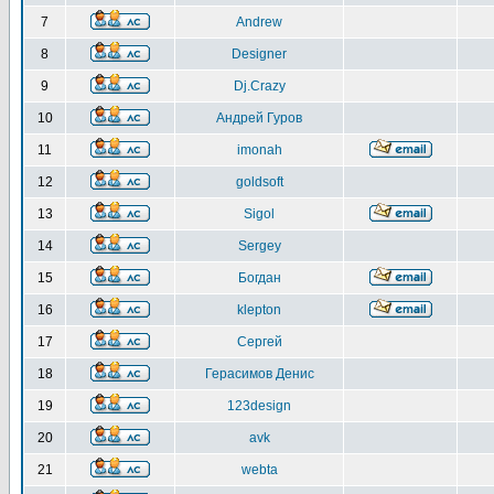
7
Andrew
8
Designer
9
Dj.Crazy
10
Андрей Гуров
11
imonah
12
goldsoft
13
Sigol
14
Sergey
15
Богдан
16
klepton
17
Сергей
18
Герасимов Денис
19
123design
20
avk
21
webta