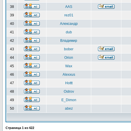
38
AAS
39
rez01
40
Александр
41
dub
42
Владимир
43
bober
44
Orion
45
Wax
46
Alexxus
47
Hottt
48
Ostrov
49
E_Dimon
50
abez
Страница
1
из
422