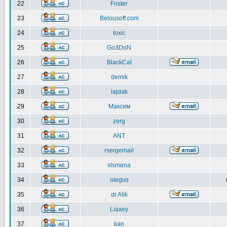
22
Foster
23
Belousoff.com
24
toxic
25
Go3DoN
26
BlackCat
27
demik
28
lajdak
29
Максим
30
zerg
31
ANT
32
rsergemail
33
xlsmena
34
olegus
35
dr.Alik
36
Liaxey
37
kan