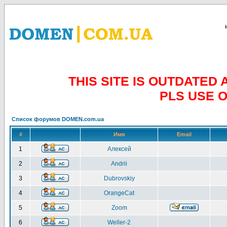
THIS SITE IS OUTDATE
PLS USE 
Список форумов DOMEN.com.ua
#
Имя
Email
1
Алексей
2
Andrii
3
Dubrovskiy
4
OrangeCat
5
Zoom
6
Weller-2