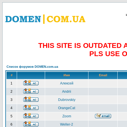
THIS SITE IS OUTDATE
PLS USE 
Список форумов DOMEN.com.ua
#
Имя
Email
1
Алексей
2
Andrii
3
Dubrovskiy
4
OrangeCat
5
Zoom
6
Weller-2