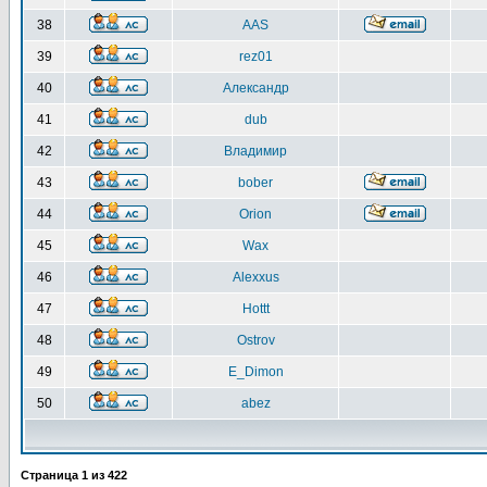
38
AAS
39
rez01
40
Александр
41
dub
42
Владимир
43
bober
44
Orion
45
Wax
46
Alexxus
47
Hottt
48
Ostrov
49
E_Dimon
50
abez
Страница
1
из
422