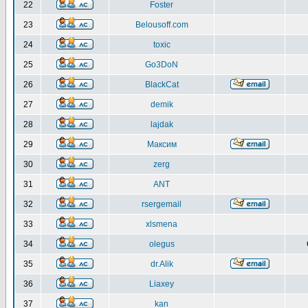
22
Foster
23
Belousoff.com
24
toxic
25
Go3DoN
26
BlackCat
27
demik
28
lajdak
29
Максим
30
zerg
31
ANT
32
rsergemail
33
xlsmena
34
olegus
35
dr.Alik
36
Liaxey
37
kan