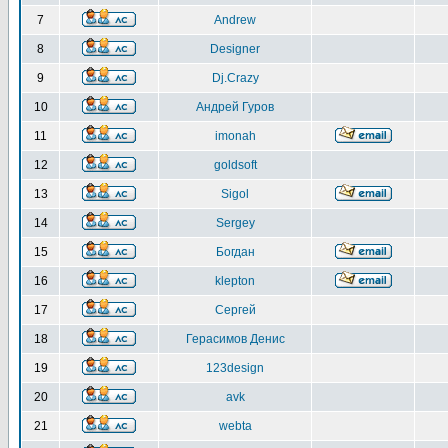
7
Andrew
8
Designer
9
Dj.Crazy
10
Андрей Гуров
11
imonah
12
goldsoft
13
Sigol
14
Sergey
15
Богдан
16
klepton
17
Сергей
18
Герасимов Денис
19
123design
20
avk
21
webta