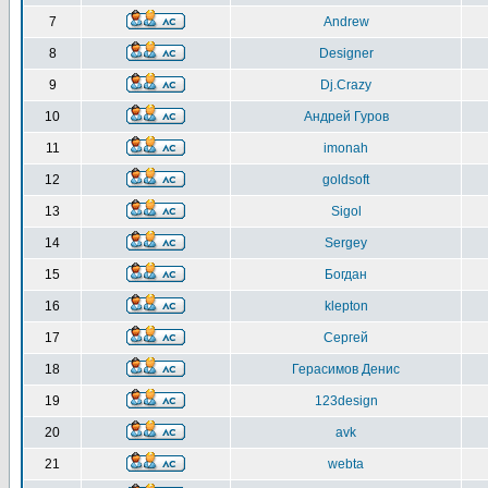
7
Andrew
8
Designer
9
Dj.Crazy
10
Андрей Гуров
11
imonah
12
goldsoft
13
Sigol
14
Sergey
15
Богдан
16
klepton
17
Сергей
18
Герасимов Денис
19
123design
20
avk
21
webta