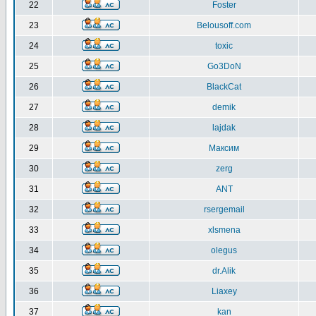
22
Foster
23
Belousoff.com
24
toxic
25
Go3DoN
26
BlackCat
27
demik
28
lajdak
29
Максим
30
zerg
31
ANT
32
rsergemail
33
xlsmena
34
olegus
35
dr.Alik
36
Liaxey
37
kan