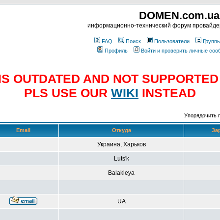
DOMEN.com.ua
информационно-технический форум провайд
FAQ
Поиск
Пользователи
Групп
Профиль
Войти и проверить личные со
E IS OUTDATED AND NOT SUPPORTE
PLS USE OUR
WIKI
INSTEAD
Упорядочить 
Email
Откуда
За
Украина, Харьков
Luts'k
Balakleya
UA