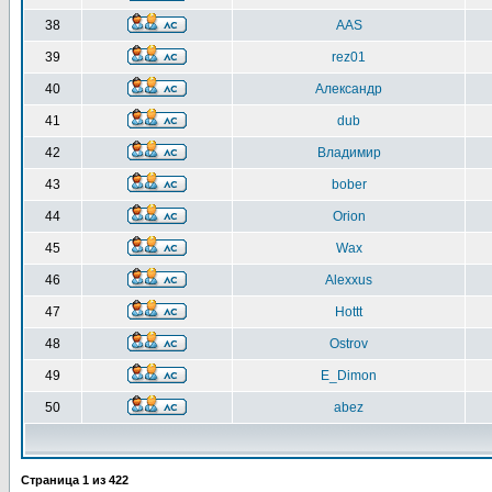
38
AAS
39
rez01
40
Александр
41
dub
42
Владимир
43
bober
44
Orion
45
Wax
46
Alexxus
47
Hottt
48
Ostrov
49
E_Dimon
50
abez
Страница
1
из
422