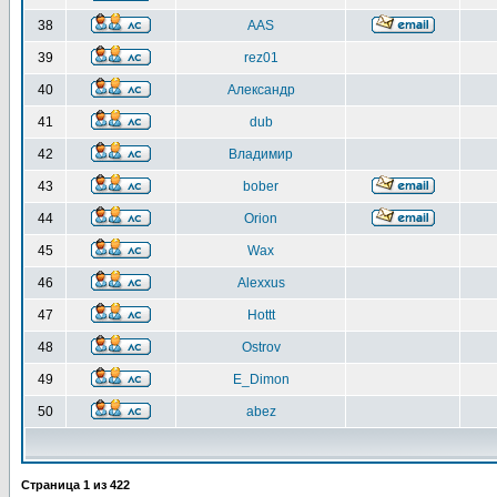
38
AAS
39
rez01
40
Александр
41
dub
42
Владимир
43
bober
44
Orion
45
Wax
46
Alexxus
47
Hottt
48
Ostrov
49
E_Dimon
50
abez
Страница
1
из
422