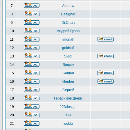
7
Andrew
8
Designer
9
Dj.Crazy
10
Андрей Гуров
11
imonah
12
goldsoft
13
Sigol
14
Sergey
15
Богдан
16
klepton
17
Сергей
18
Герасимов Денис
19
123design
20
avk
21
webta