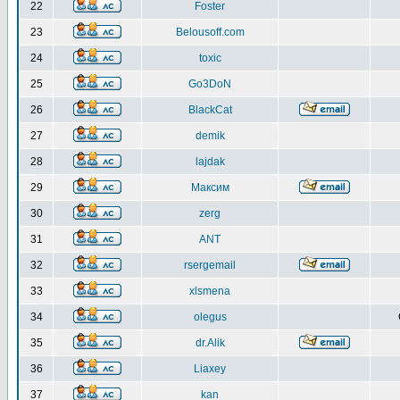
22
Foster
23
Belousoff.com
24
toxic
25
Go3DoN
26
BlackCat
27
demik
28
lajdak
29
Максим
30
zerg
31
ANT
32
rsergemail
33
xlsmena
34
olegus
35
dr.Alik
36
Liaxey
37
kan