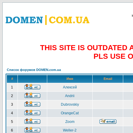
THIS SITE IS OUTDATE
PLS USE 
Список форумов DOMEN.com.ua
#
Имя
Email
1
Алексей
2
Andrii
3
Dubrovskiy
4
OrangeCat
5
Zoom
6
Weller-2