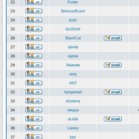
22
Foster
23
Belousoff.com
24
toxic
25
Go3DoN
26
BlackCat
27
demik
28
lajdak
29
Максим
30
zerg
31
ANT
32
rsergemail
33
xlsmena
34
olegus
35
dr.Alik
36
Liaxey
37
kan