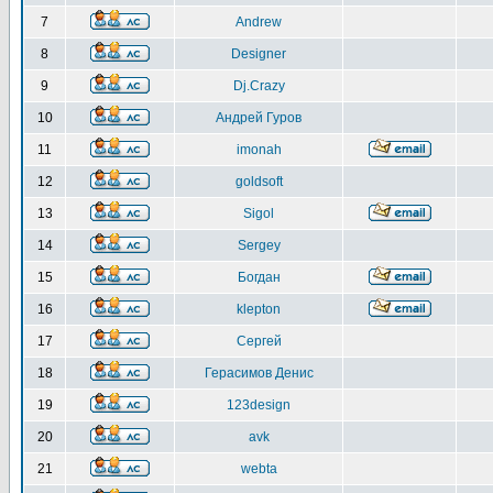
7
Andrew
8
Designer
9
Dj.Crazy
10
Андрей Гуров
11
imonah
12
goldsoft
13
Sigol
14
Sergey
15
Богдан
16
klepton
17
Сергей
18
Герасимов Денис
19
123design
20
avk
21
webta