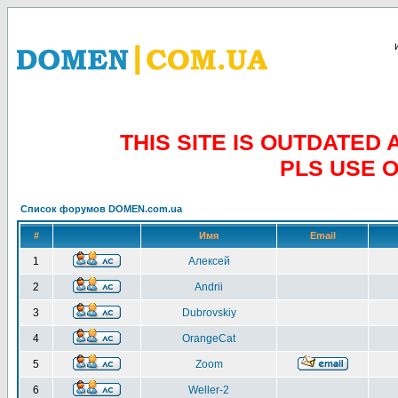
THIS SITE IS OUTDATE
PLS USE 
Список форумов DOMEN.com.ua
#
Имя
Email
1
Алексей
2
Andrii
3
Dubrovskiy
4
OrangeCat
5
Zoom
6
Weller-2