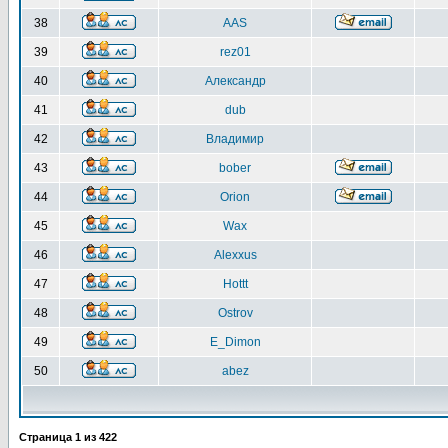
38
AAS
39
rez01
40
Александр
41
dub
42
Владимир
43
bober
44
Orion
45
Wax
46
Alexxus
47
Hottt
48
Ostrov
49
E_Dimon
50
abez
Страница
1
из
422