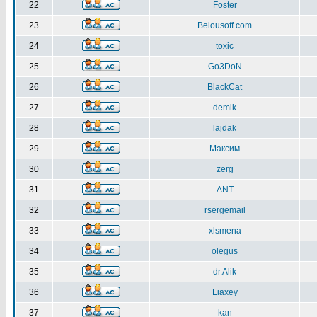
22
Foster
23
Belousoff.com
24
toxic
25
Go3DoN
26
BlackCat
27
demik
28
lajdak
29
Максим
30
zerg
31
ANT
32
rsergemail
33
xlsmena
34
olegus
35
dr.Alik
36
Liaxey
37
kan