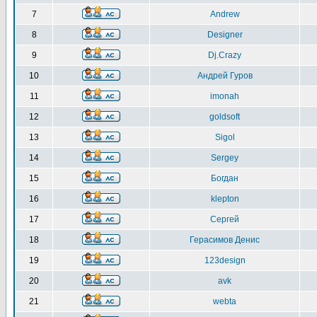
7
Andrew
8
Designer
9
Dj.Crazy
10
Андрей Гуров
11
imonah
12
goldsoft
13
Sigol
14
Sergey
15
Богдан
16
klepton
17
Сергей
18
Герасимов Денис
19
123design
20
avk
21
webta