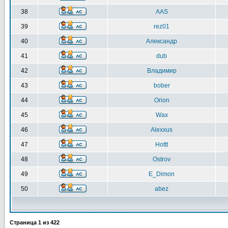
38
AAS
39
rez01
40
Александр
41
dub
42
Владимир
43
bober
44
Orion
45
Wax
46
Alexxus
47
Hottt
48
Ostrov
49
E_Dimon
50
abez
Страница
1
из
422