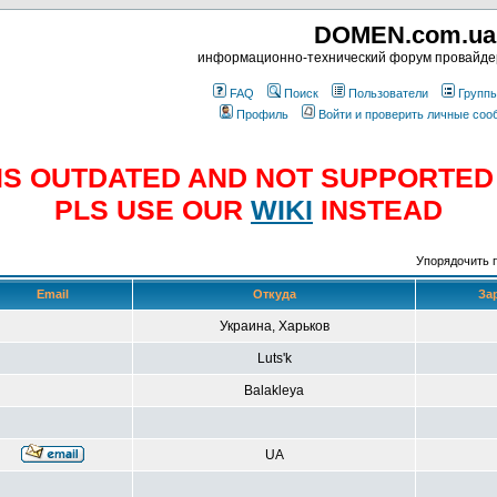
DOMEN.com.ua
информационно-технический форум провайд
FAQ
Поиск
Пользователи
Групп
Профиль
Войти и проверить личные со
E IS OUTDATED AND NOT SUPPORTE
PLS USE OUR
WIKI
INSTEAD
Упорядочить 
Email
Откуда
За
Украина, Харьков
Luts'k
Balakleya
UA