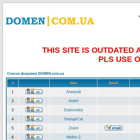
THIS SITE IS OUTDATE
PLS USE 
Список форумов DOMEN.com.ua
#
Имя
Email
1
Алексей
2
Andrii
3
Dubrovskiy
4
OrangeCat
5
Zoom
6
Weller-2