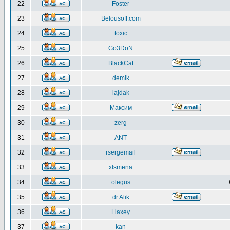
22
Foster
23
Belousoff.com
24
toxic
25
Go3DoN
26
BlackCat
27
demik
28
lajdak
29
Максим
30
zerg
31
ANT
32
rsergemail
33
xlsmena
34
olegus
35
dr.Alik
36
Liaxey
37
kan