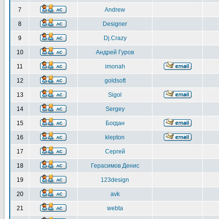
7
Andrew
8
Designer
9
Dj.Crazy
10
Андрей Гуров
11
imonah
12
goldsoft
13
Sigol
14
Sergey
15
Богдан
16
klepton
17
Сергей
18
Герасимов Денис
19
123design
20
avk
21
webta