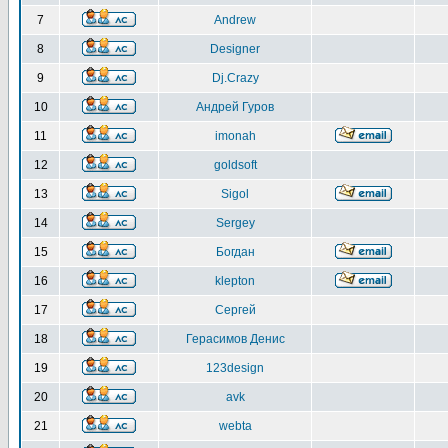
7
Andrew
8
Designer
9
Dj.Crazy
10
Андрей Гуров
11
imonah
12
goldsoft
13
Sigol
14
Sergey
15
Богдан
16
klepton
17
Сергей
18
Герасимов Денис
19
123design
20
avk
21
webta