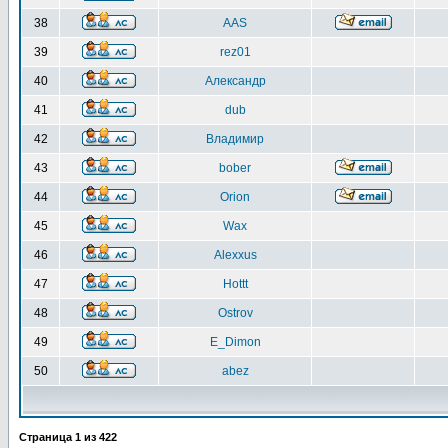
38
AAS
39
rez01
40
Александр
41
dub
42
Владимир
43
bober
44
Orion
45
Wax
46
Alexxus
47
Hottt
48
Ostrov
49
E_Dimon
50
abez
Страница
1
из
422