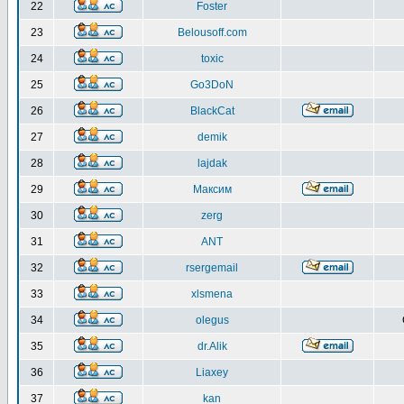
22
Foster
23
Belousoff.com
24
toxic
25
Go3DoN
26
BlackCat
27
demik
28
lajdak
29
Максим
30
zerg
31
ANT
32
rsergemail
33
xlsmena
34
olegus
35
dr.Alik
36
Liaxey
37
kan