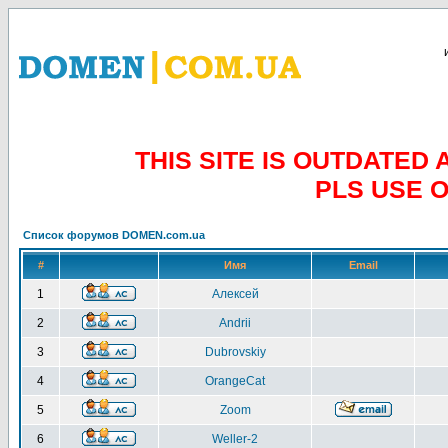
THIS SITE IS OUTDATE
PLS USE 
Список форумов DOMEN.com.ua
#
Имя
Email
1
Алексей
2
Andrii
3
Dubrovskiy
4
OrangeCat
5
Zoom
6
Weller-2