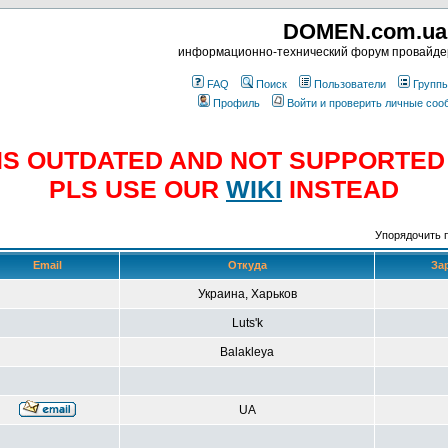
DOMEN.com.ua
информационно-технический форум провайд
FAQ
Поиск
Пользователи
Групп
Профиль
Войти и проверить личные со
E IS OUTDATED AND NOT SUPPORTE
PLS USE OUR
WIKI
INSTEAD
Упорядочить 
Email
Откуда
За
Украина, Харьков
Luts'k
Balakleya
UA