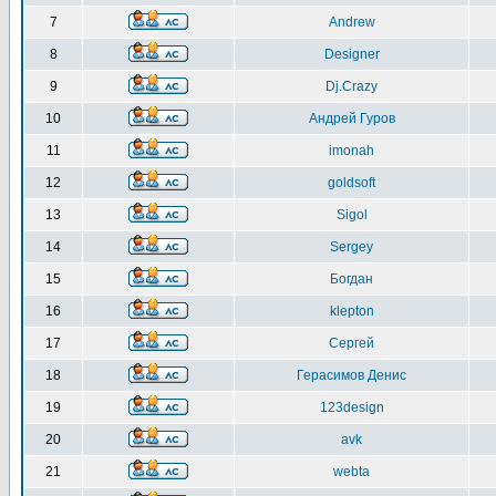
7
Andrew
8
Designer
9
Dj.Crazy
10
Андрей Гуров
11
imonah
12
goldsoft
13
Sigol
14
Sergey
15
Богдан
16
klepton
17
Сергей
18
Герасимов Денис
19
123design
20
avk
21
webta