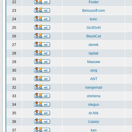
22
Foster
23
Belousoff.com
24
toxic
25
Go3DoN
26
BlackCat
27
demik
28
lajdak
29
Максим
30
zerg
31
ANT
32
rsergemail
33
xlsmena
34
olegus
35
dr.Alik
36
Liaxey
37
kan