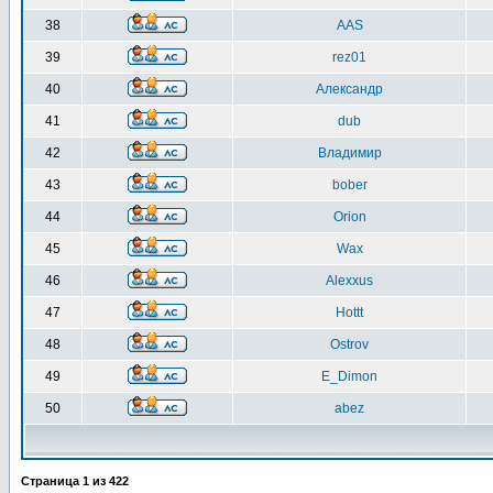
38
AAS
39
rez01
40
Александр
41
dub
42
Владимир
43
bober
44
Orion
45
Wax
46
Alexxus
47
Hottt
48
Ostrov
49
E_Dimon
50
abez
Страница
1
из
422