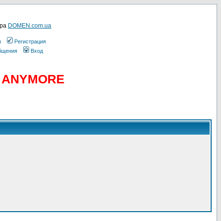
ера
DOMEN.com.ua
ы
Регистрация
общения
Вход
D ANYMORE