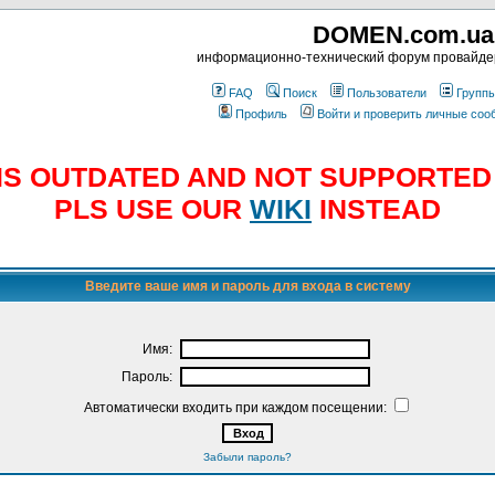
DOMEN.com.ua
информационно-технический форум провайд
FAQ
Поиск
Пользователи
Групп
Профиль
Войти и проверить личные со
E IS OUTDATED AND NOT SUPPORTE
PLS USE OUR
WIKI
INSTEAD
Введите ваше имя и пароль для входа в систему
Имя:
Пароль:
Автоматически входить при каждом посещении:
Забыли пароль?