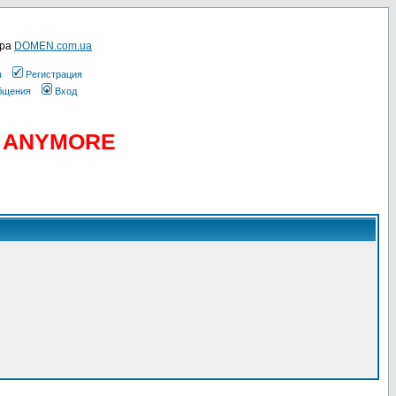
ера
DOMEN.com.ua
ы
Регистрация
общения
Вход
D ANYMORE