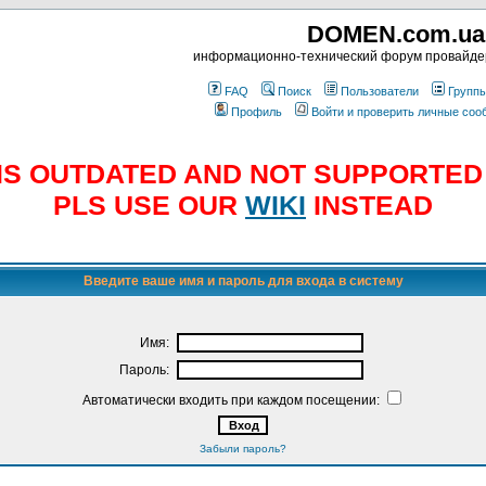
DOMEN.com.ua
информационно-технический форум провайд
FAQ
Поиск
Пользователи
Групп
Профиль
Войти и проверить личные со
E IS OUTDATED AND NOT SUPPORTE
PLS USE OUR
WIKI
INSTEAD
Введите ваше имя и пароль для входа в систему
Имя:
Пароль:
Автоматически входить при каждом посещении:
Забыли пароль?