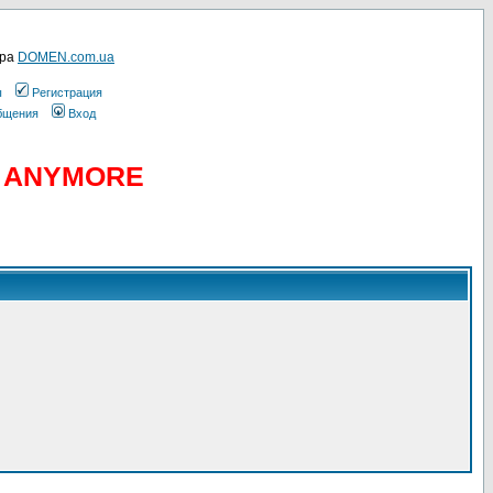
ера
DOMEN.com.ua
ы
Регистрация
общения
Вход
D ANYMORE