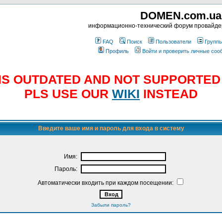
DOMEN.com.ua
информационно-технический форум провайд
FAQ
Поиск
Пользователи
Групп
Профиль
Войти и проверить личные со
E IS OUTDATED AND NOT SUPPORTE
PLS USE OUR
WIKI
INSTEAD
Введите ваше имя и пароль для входа в систему
Имя:
Пароль:
Автоматически входить при каждом посещении:
Забыли пароль?