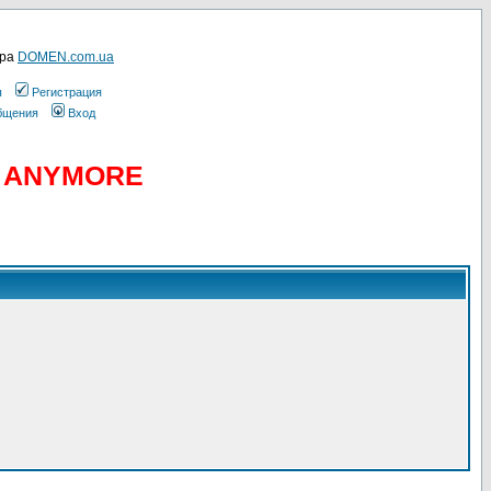
ера
DOMEN.com.ua
ы
Регистрация
общения
Вход
D ANYMORE