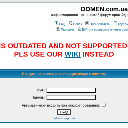
DOMEN.com.ua
информационно-технический форум провайд
FAQ
Поиск
Пользователи
Групп
Профиль
Войти и проверить личные со
E IS OUTDATED AND NOT SUPPORTE
PLS USE OUR
WIKI
INSTEAD
Введите ваше имя и пароль для входа в систему
Имя:
Пароль:
Автоматически входить при каждом посещении:
Забыли пароль?