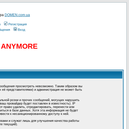
ера
DOMEN.com.ua
ы
Регистрация
общения
Вход
D ANYMORE
сообщения просмотреть невозможно. Таким образом вы
х её представителями) и администрация не может быть
альной розни и прочих сообщений, могущих нарушить
ш провайдер будет поставлен в известность). IP
 право удалить, отредактировать, перенести или
иться в базе данных. Хотя эта информация не будет
вести к несанкционированному доступу к ней.
 вами и служат лишь для улучшения качества работы
те текущий).