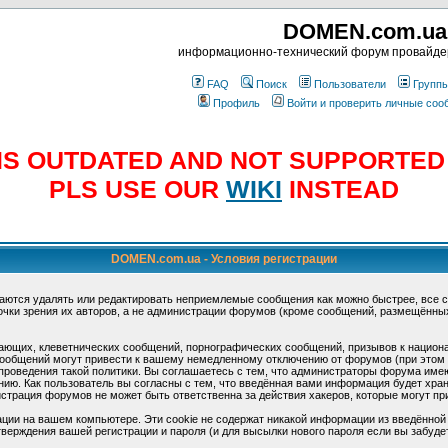
DOMEN.com.ua
информационно-технический форум провайд
FAQ
Поиск
Пользователи
Групп
Профиль
Войти и проверить личные со
E IS OUTDATED AND NOT SUPPORTE
PLS USE OUR
WIKI
INSTEAD
DOMEN.com.ua - Условия регистрации
аются удалять или редактировать неприемлемые сообщения как можно быстрее, все 
очки зрения их авторов, а не администрации форумов (кроме сообщений, размещённы
ающих, клеветнических сообщений, порнографических сообщений, призывов к национ
общений могут привести к вашему немедленному отключению от форумов (при этом ва
роведения такой политики. Вы соглашаетесь с тем, что администраторы форума имеют
ию. Как пользователь вы согласны с тем, что введённая вами информация будет хран
страция форумов не может быть ответственна за действия хакеров, которые могут при
ции на вашем компьютере. Эти cookie не содержат никакой информации из введённой
верждения вашей регистрации и пароля (и для высылки нового пароля если вы забуде