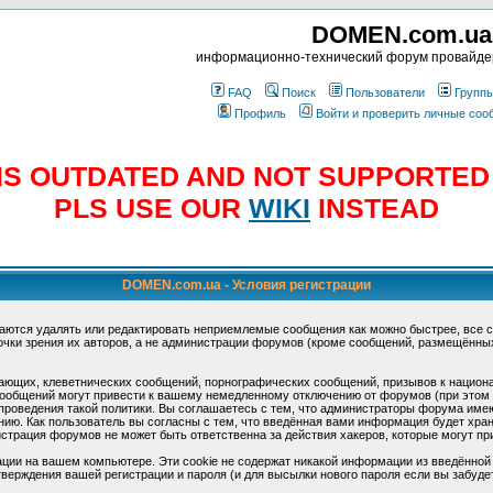
DOMEN.com.ua
информационно-технический форум провайд
FAQ
Поиск
Пользователи
Групп
Профиль
Войти и проверить личные со
E IS OUTDATED AND NOT SUPPORTE
PLS USE OUR
WIKI
INSTEAD
DOMEN.com.ua - Условия регистрации
аются удалять или редактировать неприемлемые сообщения как можно быстрее, все 
очки зрения их авторов, а не администрации форумов (кроме сообщений, размещённы
ающих, клеветнических сообщений, порнографических сообщений, призывов к национ
общений могут привести к вашему немедленному отключению от форумов (при этом ва
роведения такой политики. Вы соглашаетесь с тем, что администраторы форума имеют
ию. Как пользователь вы согласны с тем, что введённая вами информация будет хран
страция форумов не может быть ответственна за действия хакеров, которые могут при
ции на вашем компьютере. Эти cookie не содержат никакой информации из введённой
верждения вашей регистрации и пароля (и для высылки нового пароля если вы забуде