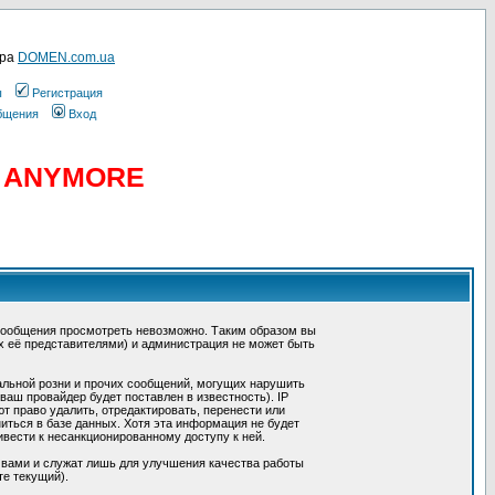
ера
DOMEN.com.ua
ы
Регистрация
общения
Вход
D ANYMORE
сообщения просмотреть невозможно. Таким образом вы
х её представителями) и администрация не может быть
альной розни и прочих сообщений, могущих нарушить
ш провайдер будет поставлен в известность). IP
 право удалить, отредактировать, перенести или
иться в базе данных. Хотя эта информация не будет
вести к несанкционированному доступу к ней.
 вами и служат лишь для улучшения качества работы
те текущий).